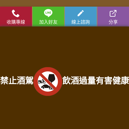
收購流程
│
收購品項
│
收購知識庫
│
免費諮詢│
老酒仙老酒收購
中心
│
老酒仙洋酒收購中心
收購專線
加入好友
線上諮詢
分享
苗栗收購專線：
0931287810
徐店長
苗栗收購門市地址：苗栗縣苗栗市建功街59號
服務範圍：苗栗縣竹南鎮老酒收購、苗栗縣頭份市老酒收購、苗栗縣三灣鄉老酒
收購、苗栗縣南庄鄉老酒收購、苗栗縣龍潭鄉老酒收購、苗栗縣後龍鎮老酒收
購、苗栗縣通霄鎮老酒收購、苗栗縣苑裡鎮老酒收購、苗栗縣苗栗市老酒收購、
苗栗縣造橋鄉老酒收購、苗栗縣頭屋鄉老酒收購、苗栗縣公館鄉老酒收購、苗栗
縣大湖鄉老酒收購、苗栗縣泰安鄉老酒收購、苗栗縣銅鑼鄉老酒收購、苗栗縣三
禁止酒駕
飲酒過量有害健康
義鄉老酒收購、苗栗縣西湖鄉老酒收購、苗栗縣卓蘭鎮老酒收購