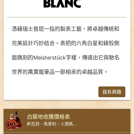
憑藉瑞士首屈一指的製表工藝，將卓越傳統和
完美設計巧妙結合。表把的六角白星和錶殼側
面鐫刻的Meisterstück字樣，傳達出它與馳名
世界的萬寶龍筆品一脈相承的卓越品質。
我有興趣
白蘭地收購價格表
軒尼詩、馬爹利、人頭馬...