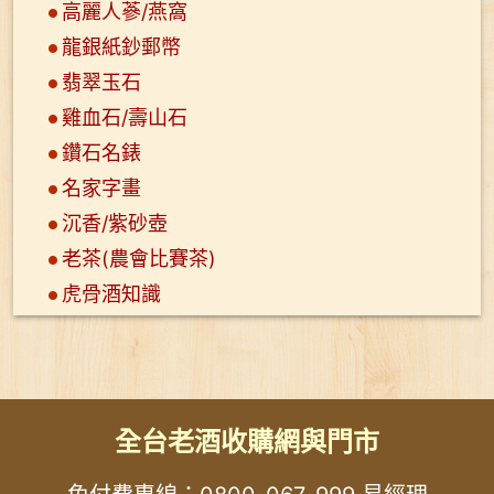
高麗人蔘/燕窩
龍銀紙鈔郵幣
翡翠玉石
雞血石/壽山石
鑽石名錶
名家字畫
沉香/紫砂壺
老茶(農會比賽茶)
虎骨酒知識
全台老酒收購網與門市