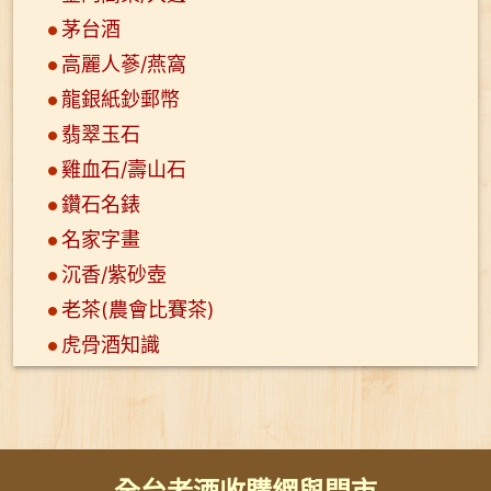
茅台酒
高麗人蔘/燕窩
龍銀紙鈔郵幣
翡翠玉石
雞血石/壽山石
鑽石名錶
名家字畫
沉香/紫砂壺
老茶(農會比賽茶)
虎骨酒知識