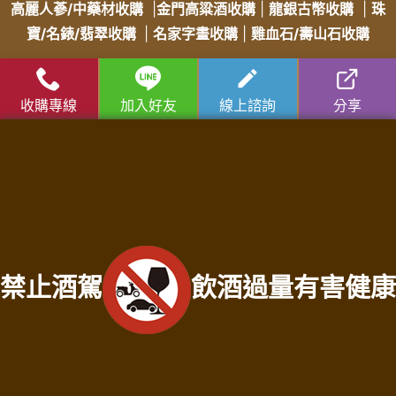
高麗人蔘/中藥材收購
|
金門高粱酒收購
|
龍銀古幣收購
|
珠
寶/名錶/翡翠收購
|
名家字畫收購
|
雞血石/壽山石收購
收購流程
│
收購品項
│
收購知識庫
│
免費諮詢│
老酒仙老酒收購
收購專線
加入好友
線上諮詢
分享
中心
│
老酒仙洋酒收購中心
苗栗收購專線：
0931287810
徐店長
苗栗收購門市地址：苗栗縣苗栗市建功街59號
服務範圍：苗栗縣竹南鎮老酒收購、苗栗縣頭份市老酒收購、苗栗縣三灣鄉老酒
收購、苗栗縣南庄鄉老酒收購、苗栗縣龍潭鄉老酒收購、苗栗縣後龍鎮老酒收
購、苗栗縣通霄鎮老酒收購、苗栗縣苑裡鎮老酒收購、苗栗縣苗栗市老酒收購、
苗栗縣造橋鄉老酒收購、苗栗縣頭屋鄉老酒收購、苗栗縣公館鄉老酒收購、苗栗
禁止酒駕
飲酒過量有害健康
縣大湖鄉老酒收購、苗栗縣泰安鄉老酒收購、苗栗縣銅鑼鄉老酒收購、苗栗縣三
義鄉老酒收購、苗栗縣西湖鄉老酒收購、苗栗縣卓蘭鎮老酒收購