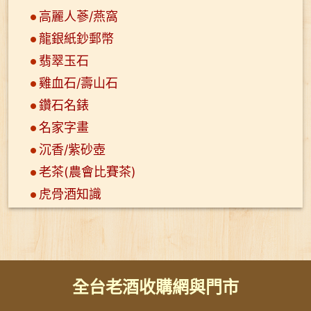
高麗人蔘/燕窩
龍銀紙鈔郵幣
翡翠玉石
雞血石/壽山石
鑽石名錶
名家字畫
沉香/紫砂壺
老茶(農會比賽茶)
虎骨酒知識
全台老酒收購網與門市