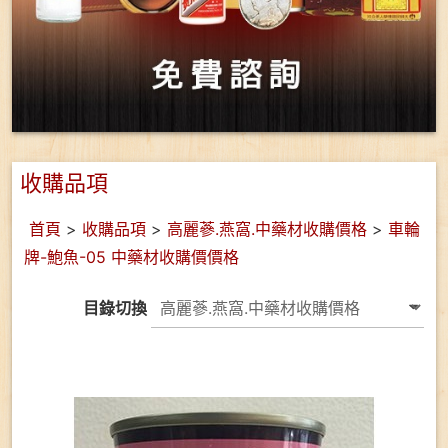
收購品項
首頁
>
收購品項
>
高麗蔘.燕窩.中藥材收購價格
>
車輪
牌-鮑魚-05 中藥材收購價價格
目錄切換