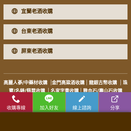
宜蘭老酒收購
台東老酒收購
屏東老酒收購
高麗人蔘/中藥材收購
|
金門高粱酒收購
|
龍銀古幣收購
|
珠
寶/名錶/翡翠收購
|
名家字畫收購
|
雞血石/壽山石收購
收購流程
│
收購品項
│
收購知識庫
│
免費諮詢│
老酒仙老酒收購
收購專線
加入好友
線上諮詢
分享
中心
│
老酒仙洋酒收購中心
苗栗收購專線：
0931287810
徐店長