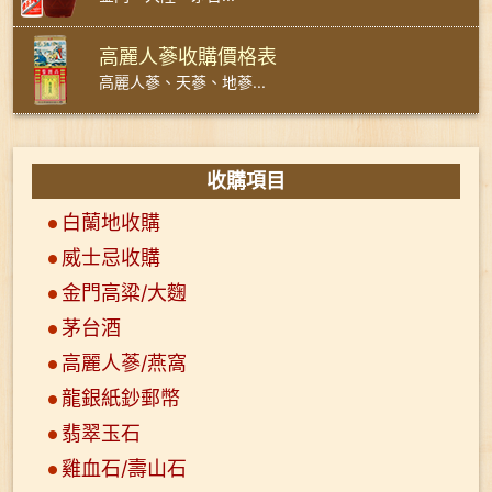
高麗人蔘收購價格表
高麗人蔘、天蔘、地蔘...
收購項目
白蘭地收購
威士忌收購
金門高粱/大麴
茅台酒
高麗人蔘/燕窩
龍銀紙鈔郵幣
翡翠玉石
雞血石/壽山石