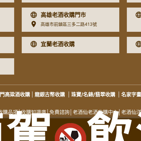
高雄老酒收購門市
高雄市前鎮區三多二路413號
宜蘭老酒收購
門高粱酒收購
|
龍銀古幣收購
|
珠寶/名錶/翡翠收購
|
名家字
酒駕
飲
收購品項
│
收購知識庫
│
免費諮詢│
老酒仙老酒收購中心
│
老酒仙
苗栗收購專線：
0931287810
徐店長
苗栗收購門市地址：苗栗縣苗栗市建功街59號