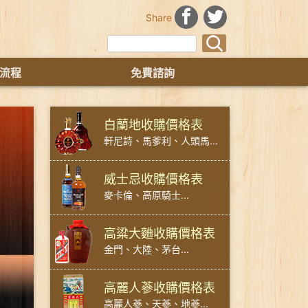
Share
流程
免費諮詢
白蘭地收購價格表
軒尼詩、馬爹利、人頭馬...
威士忌收購價格表
麥卡倫、高原騎士...
高粱大麯收購價格表
金門、大陸、茅台...
高麗人蔘收購價格表
高麗人蔘、天蔘、地蔘...