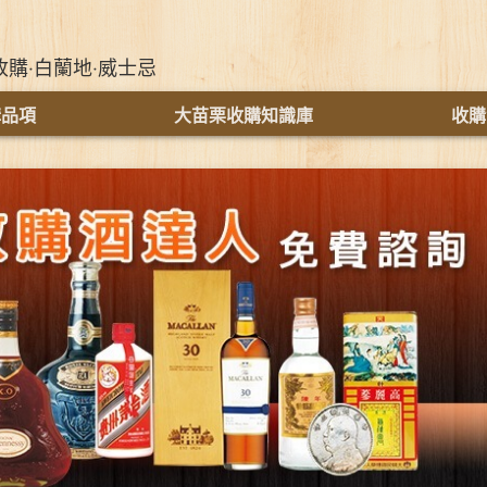
收購‧白蘭地‧威士忌
購品項
大苗栗收購知識庫
收購