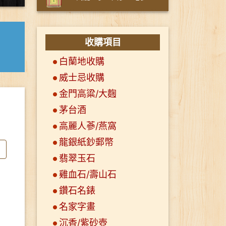
收購項目
白蘭地收購
威士忌收購
金門高粱/大麴
茅台酒
高麗人蔘/燕窩
龍銀紙鈔郵幣
翡翠玉石
雞血石/壽山石
鑽石名錶
名家字畫
沉香/紫砂壺