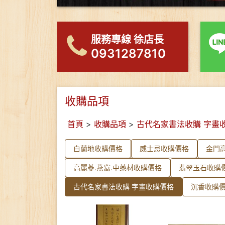
服務專線 徐店長
0931287810
收購品項
首頁
>
收購品項
>
古代名家書法收購 字畫
白蘭地收購價格
威士忌收購價格
金門
高麗蔘.燕窩.中藥材收購價格
翡翠玉石收購
古代名家書法收購 字畫收購價格
沉香收購價