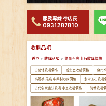
服務專線 徐店長
0931287810
收購品項
首頁
>
收購品項
>
雞血石壽山石收購價格
白蘭地收購價格
威士忌收購價格
金門
高麗蔘.燕窩.中藥材收購價格
翡翠玉石收購
古代名家書法收購 字畫收購價格
沉香收購價