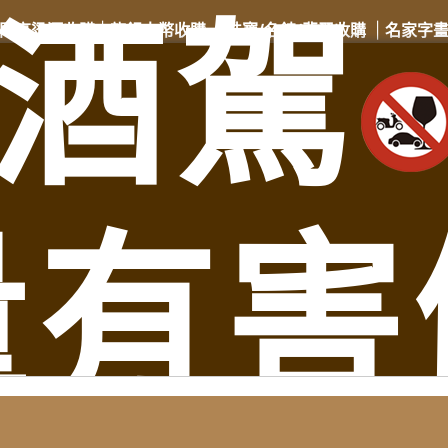
酒駕
門高粱酒收購
|
龍銀古幣收購
|
珠寶/名錶/翡翠收購
|
名家字
收購品項
│
收購知識庫
│
免費諮詢│
老酒仙老酒收購中心
│
老酒仙
苗栗收購專線：
0931287810
徐店長
苗栗收購門市地址：苗栗縣苗栗市建功街59號
、苗栗縣三灣鄉老酒收購、苗栗縣南庄鄉老酒收購、苗栗縣龍潭鄉老酒收購、苗栗縣後
頭屋鄉老酒收購、苗栗縣公館鄉老酒收購、苗栗縣大湖鄉老酒收購、苗栗縣泰安鄉老
量有害
縣西湖鄉老酒收購、苗栗縣卓蘭鎮老酒收購