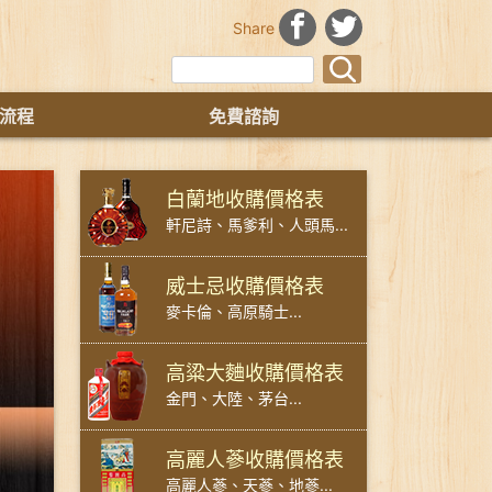
Share
流程
免費諮詢
白蘭地收購價格表
軒尼詩、馬爹利、人頭馬...
威士忌收購價格表
麥卡倫、高原騎士...
高粱大麯收購價格表
金門、大陸、茅台...
高麗人蔘收購價格表
高麗人蔘、天蔘、地蔘...