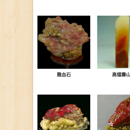
雞血石
高檔壽