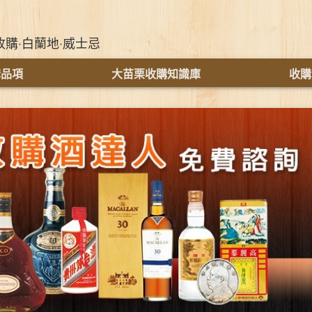
收購‧白蘭地‧威士忌
購品項
大苗栗收購知識庫
收購