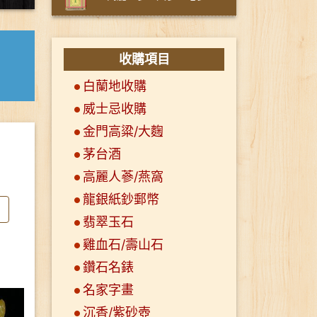
收購項目
白蘭地收購
威士忌收購
金門高粱/大麴
茅台酒
高麗人蔘/燕窩
龍銀紙鈔郵幣
翡翠玉石
雞血石/壽山石
鑽石名錶
名家字畫
沉香/紫砂壺