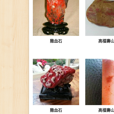
雞血石
高檔壽
雞血石
高檔壽