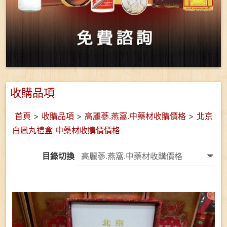
收購品項
首頁
>
收購品項
>
高麗蔘.燕窩.中藥材收購價格
>
北京
白鳳丸禮盒 中藥材收購價價格
目錄切換