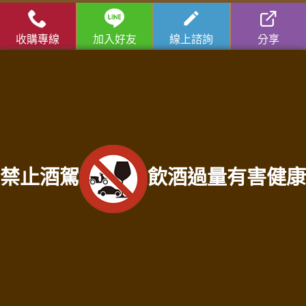
收購流程
│
收購品項
│
收購知識庫
│
免費諮詢│
老酒仙老酒收購
中心
│
老酒仙洋酒收購中心
收購專線
加入好友
線上諮詢
分享
苗栗收購專線：
0931287810
徐店長
苗栗收購門市地址：苗栗縣苗栗市建功街59號
服務範圍：苗栗縣竹南鎮老酒收購、苗栗縣頭份市老酒收購、苗栗縣三灣鄉老酒
收購、苗栗縣南庄鄉老酒收購、苗栗縣龍潭鄉老酒收購、苗栗縣後龍鎮老酒收
購、苗栗縣通霄鎮老酒收購、苗栗縣苑裡鎮老酒收購、苗栗縣苗栗市老酒收購、
苗栗縣造橋鄉老酒收購、苗栗縣頭屋鄉老酒收購、苗栗縣公館鄉老酒收購、苗栗
縣大湖鄉老酒收購、苗栗縣泰安鄉老酒收購、苗栗縣銅鑼鄉老酒收購、苗栗縣三
禁止酒駕
飲酒過量有害健康
義鄉老酒收購、苗栗縣西湖鄉老酒收購、苗栗縣卓蘭鎮老酒收購