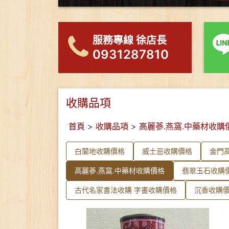
服務專線 徐店長
0931287810
收購品項
首頁
>
收購品項
>
高麗蔘.燕窩.中藥材收購
白蘭地收購價格
威士忌收購價格
金門
高麗蔘.燕窩.中藥材收購價格
翡翠玉石收購
古代名家書法收購 字畫收購價格
沉香收購價