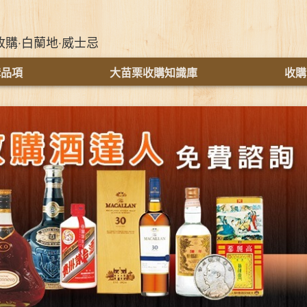
收購‧白蘭地‧威士忌
購品項
大苗栗收購知識庫
收購