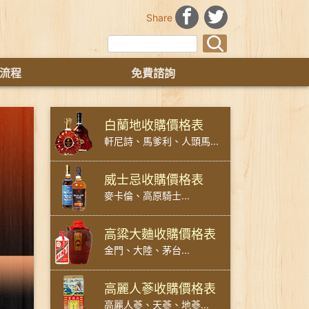
Share
流程
免費諮詢
白蘭地收購價格表
軒尼詩、馬爹利、人頭馬...
威士忌收購價格表
麥卡倫、高原騎士...
高粱大麯收購價格表
金門、大陸、茅台...
高麗人蔘收購價格表
高麗人蔘、天蔘、地蔘...