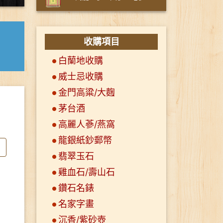
收購項目
白蘭地收購
威士忌收購
金門高粱/大麴
茅台酒
高麗人蔘/燕窩
龍銀紙鈔郵幣
翡翠玉石
雞血石/壽山石
鑽石名錶
名家字畫
沉香/紫砂壺